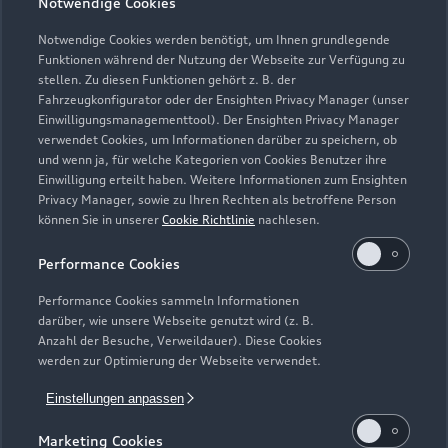
Notwendige Cookies
Notwendige Cookies werden benötigt, um Ihnen grundlegende
Zur Inspektion
Funktionen während der Nutzung der Webseite zur Verfügung zu
stellen. Zu diesen Funktionen gehört z. B. der
Fahrzeugkonfigurator oder der Ensighten Privacy Manager (unser
Einwilligungsmanagementtool). Der Ensighten Privacy Manager
Zurück nach oben
verwendet Cookies, um Informationen darüber zu speichern, ob
und wenn ja, für welche Kategorien von Cookies Benutzer ihre
Einwilligung erteilt haben. Weitere Informationen zum Ensighten
Modelle
Privacy Manager, sowie zu Ihren Rechten als betroffene Person
können Sie in unserer
Cookie Richtlinie
nachlesen.
Kaufen & leasen
Alle Modelle
Performance Cookies
Modelle vergleichen
Service & Zubehör
Performance Cookies sammeln Informationen
Neuwagensuche
darüber, wie unsere Webseite genutzt wird (z. B.
Elektromodelle
Anzahl der Besuche, Verweildauer). Diese Cookies
Gebrauchtwagensuche
Support
werden zur Optimierung der Webseite verwendet.
Saisonale Angebote
Plug-in-Hybride
Gebrauchtwagen
Einstellungen anpassen
Audi Services
Über Audi
Kundenservice
Finanzierung
Marketing Cookies
Garantie