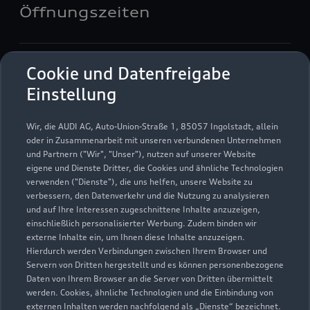
Öffnungszeiten
Verkauf
Cookie und Datenfreigabe
Geschlossen
,
öffnet am
Freitag 08:00
Einstellung
Service
Wir, die AUDI AG, Auto-Union-Straße 1, 85057 Ingolstadt, allein
Geschlossen
,
öffnet am
Freitag 07:00
oder in Zusammenarbeit mit unseren verbundenen Unternehmen
und Partnern ("Wir", "Unser"), nutzen auf unserer Website
eigene und Dienste Dritter, die Cookies und ähnliche Technologien
Teile- & Zubehörverkauf
verwenden ("Dienste"), die uns helfen, unsere Website zu
Geschlossen
,
öffnet am
Freitag 07:00
verbessern, den Datenverkehr und die Nutzung zu analysieren
und auf Ihre Interessen zugeschnittene Inhalte anzuzeigen,
einschließlich personalisierter Werbung. Zudem binden wir
externe Inhalte ein, um Ihnen diese Inhalte anzuzeigen.
Hierdurch werden Verbindungen zwischen Ihrem Browser und
Servern von Dritten hergestellt und es können personenbezogene
Daten von Ihrem Browser an die Server von Dritten übermittelt
werden. Cookies, ähnliche Technologien und die Einbindung von
externen Inhalten werden nachfolgend als „Dienste“ bezeichnet.